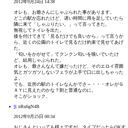
2012年9月24日 14:38
オレも、お爺さんにしゃぶられた事があります。
どこの駅か忘れたけど、遅い時間に用を足していたら
隣に来て「しゃぶりたい。」って言ってきた。
無視してトイレを出た。
後を付けてきて「見るだけでも良いから」って言うか
ら、近くの公園のトイレで見るだけ約束で見せてあげ
た。
「匂いをかがせて」てクンクン匂いを嗅いでいたけ
ど、結局しゃぶられた。
オレも、爺さんなんて嫌だったけど、そのエロイ雰囲
気とガツガツしないフェラが上手で口に出しちゃった
よ。
でも、近所の駅のトイレなんかでさ～・・・オレがＧ
ＡＹに見えたのかな？割と普通なのに。
そこがショック。
9
: nRu6gN4B
2012年9月25日 00:34
おじさんといっても様々ですが、タイプだったらOKす