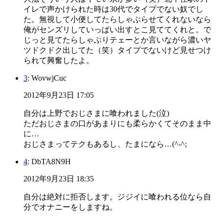
イレで声かけられた時は30代でタイプでない奴でし
た。無視して小便してたらしゃぶらせてくれないなら
俺がセンズリしていっぱい出すとこ見ててくれと。で
じっと見てたらしゃぶりテェーとか言いながら濃いヤ
ツドクドク出してた（笑）タイプでないけど見せつけ
られて興奮したよ。
3
: WovwjCuc
2012年9月23日 17:05
自分は上野でおじさまに喰われました(泣)
ただおじさまの口があまりにも柔らかくてそのまま中
に…
おじさまってテクもあるし、たまになら…(^-^;
4
: DbTA8N9H
2012年9月23日 18:35
自分は絶対に拒否します。ジジイに喰われる位なら自
分でオナニーをしますね。