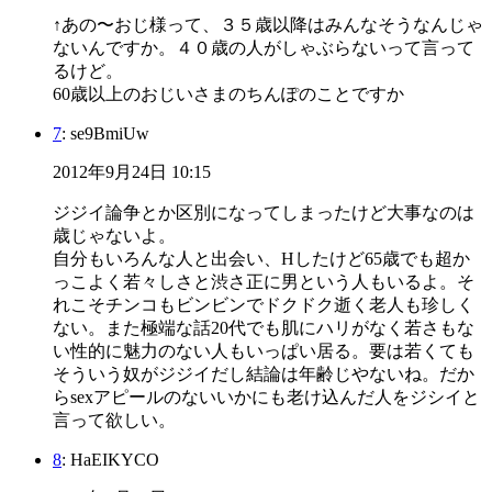
↑あの〜おじ様って、３５歳以降はみんなそうなんじゃ
ないんですか。４０歳の人がしゃぶらないって言って
るけど。
60歳以上のおじいさまのちんぽのことですか
7
: se9BmiUw
2012年9月24日 10:15
ジジイ論争とか区別になってしまったけど大事なのは
歳じゃないよ。
自分もいろんな人と出会い、Hしたけど65歳でも超か
っこよく若々しさと渋さ正に男という人もいるよ。そ
れこそチンコもビンビンでドクドク逝く老人も珍しく
ない。また極端な話20代でも肌にハリがなく若さもな
い性的に魅力のない人もいっぱい居る。要は若くても
そういう奴がジジイだし結論は年齢じやないね。だか
らsexアピールのないいかにも老け込んだ人をジシイと
言って欲しい。
8
: HaEIKYCO