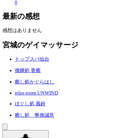
0
最新の感想
感想はありません
宮城のゲイマッサージ
トップスパ仙台
微睡処 香癒
癒し処かぐらはし
relax-room UNWIND
ほぐし処 風鈴
癒し処 整身誠意