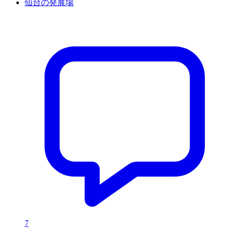
仙台の発展場
7