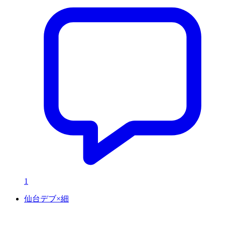
1
仙台デブ×細