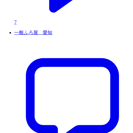
7
一般ふろ屋 愛知