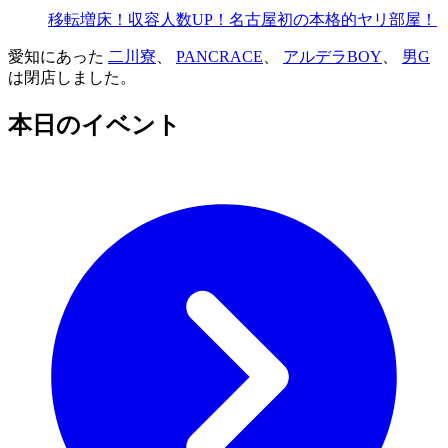
移転増床！収容人数UP！名古屋初の本格的ヤリ部屋！
愛知にあった
二川寮
、
PANCRACE
、
アルデラBOY
、
男G
は閉店しました。
本日のイベント