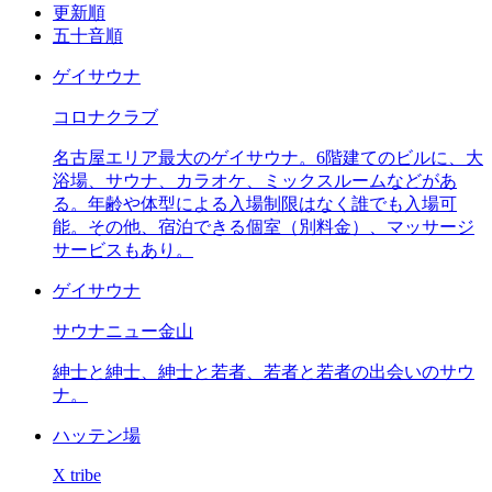
更新順
五十音順
ゲイサウナ
コロナクラブ
名古屋エリア最大のゲイサウナ。6階建てのビルに、大
浴場、サウナ、カラオケ、ミックスルームなどがあ
る。年齢や体型による入場制限はなく誰でも入場可
能。その他、宿泊できる個室（別料金）、マッサージ
サービスもあり。
ゲイサウナ
サウナニュー金山
紳士と紳士、紳士と若者、若者と若者の出会いのサウ
ナ。
ハッテン場
X tribe