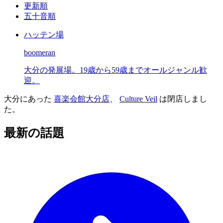
更新順
五十音順
ハッテン場
boomeran
大分の発展場。19歳から59歳までオールジャンル歓
迎。
大分にあった
喜楽会館大分店
、
Culture Veil
は閉店しまし
た。
最新の話題