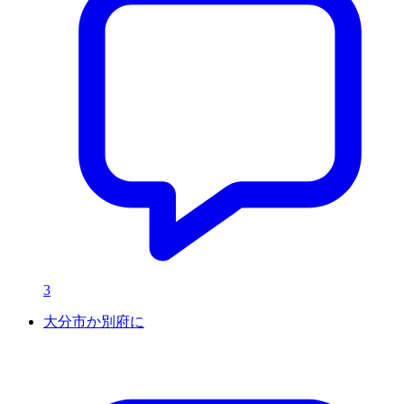
3
大分市か別府に