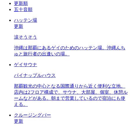
更新順
五十音順
ハッテン場
更新
涙そうそう
沖縄は那覇にあるゲイのためのハッテン場。沖縄んち
ゅと旅行者の出逢いの場。
ゲイサウナ
パイナップルハウス
那覇観光の中心となる国際通りから近く便利な立地。
店内は2フロア構成で、サウナ、大部屋、個室、休憩ル
ームなどがある。朝まで営業しているので宿泊にも使
える。
クルージングバー
更新