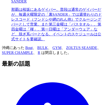
SANDER
那覇は桜坂にあるゲイバー。普段は通常のゲイバーだ
が、毎週火曜限定の「裏SANDER」では週替わりのド
レスコード（フンドシや網のれん他）でクルージング
バーとして営業。また第三金曜は「バスタオル」、第
四金曜は「褌」、第一日曜は「アンダーウェア」な
ど、脱ぎ系バーとなる。イベントのスケジュールは公
式サイトを要確認。
沖縄にあった
Bout
、
BULK
、
GYM
、
ZOLTUS SEASIDE
、
SUPER CHAMPLE
、
R
は閉店しました。
最新の話題