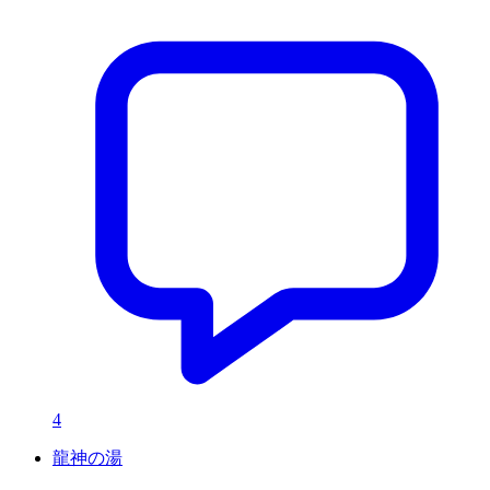
4
龍神の湯