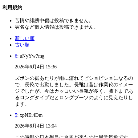
利用規約
苦情や誹謗中傷は投稿できません。
実名など個人情報は投稿できません。
新しい順
古い順
6
: uNyYw7mg
2026年6月4日 15:36
ズボンの裾あたりが雨に濡れてビショビショになるの
で、長靴で出勤しました。長靴は昔は作業靴のイメー
ジでしたが、今はカッコいい長靴が多く、膝下まであ
るロングタイプだとロングブーツのように見えたりし
ます。
5
: xpNEi4Dm
2026年6月4日 13:04
この時期の日本列島に台風が来たのは異常気象です