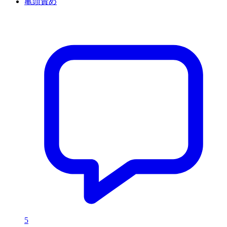
亀頭責め
5