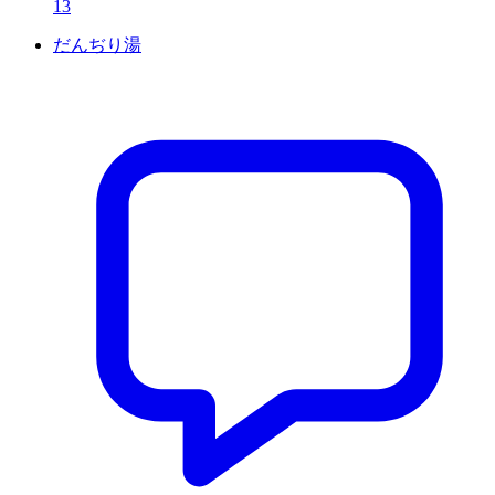
13
だんぢり湯