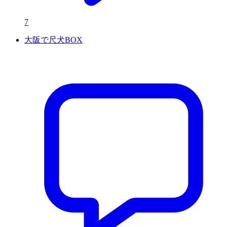
7
大阪で尺犬BOX