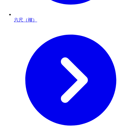
六尺（褌）