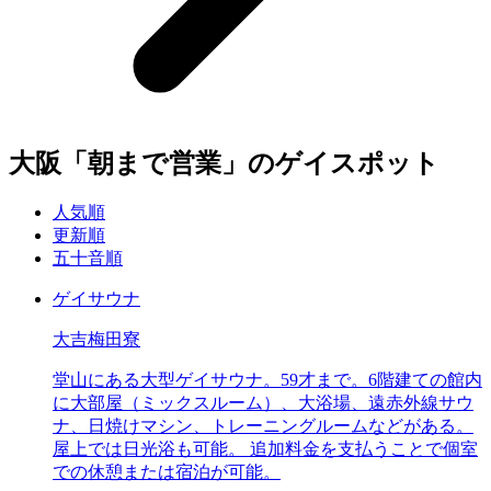
大阪「朝まで営業」のゲイスポット
人気順
更新順
五十音順
ゲイサウナ
大吉梅田寮
堂山にある大型ゲイサウナ。59才まで。6階建ての館内
に大部屋（ミックスルーム）、大浴場、遠赤外線サウ
ナ、日焼けマシン、トレーニングルームなどがある。
屋上では日光浴も可能。 追加料金を支払うことで個室
での休憩または宿泊が可能。