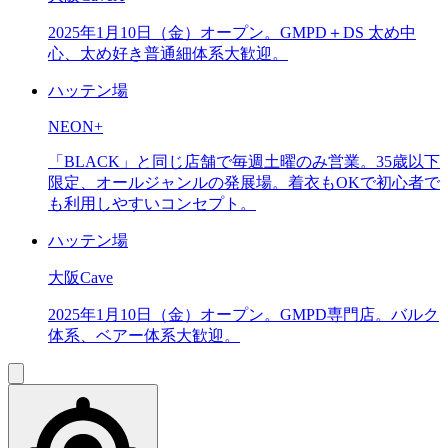
2025年1月10日（金）オープン。GMPD＋DS 太め中
心、太め好き普通細体系大歓迎。
ハッテン場
NEON+
「BLACK」と同じ店舗で毎週土曜のみ営業。35歳以下
限定、オールジャンルの発展場。着衣もOKで初心者で
も利用しやすいコンセプト。
ハッテン場
大阪Cave
2025年1月10日（金）オープン。GMPD専門店。バルク
体系、ベアー体系大歓迎。