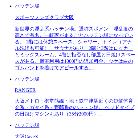
ハッテン場
スポーツメンズクラブ大阪
新世界の淫乱系ハッテン場。通称スポメン。淫乱度の
高さで有名。一軒家がまるごとハッテン場になってい
る。 1階には休憩スペース、シャワー、トイレ（アナ
ル洗浄も可能）、サウナがあり、2階と3階はロッカー
とミックスルーム、4階は拒否なし部屋と日焼けスペー
スがある。個室利用は1000円の追加料金。ウケは白の
ゴムバンドを着けてアピールする。
ハッテン場
RANGER
大阪メトロ・御堂筋線・地下鉄中津駅近くの短髪体育
会系・ガタイ系・野郎系のハッテン場。 ベッドタイプ
の日焼けマシンもあり（35分2000円）。
ハッテン場
大阪CaveX