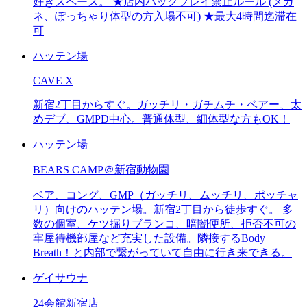
好きスペース。 ★店内バックプレイ禁止ルール (メガ
ネ、ぽっちゃり体型の方入場不可) ★最大4時間迄滞在
可
ハッテン場
CAVE X
新宿2丁目からすぐ。ガッチリ・ガチムチ・ベアー、太
めデブ、GMPD中心。普通体型、細体型な方もOK！
ハッテン場
BEARS CAMP＠新宿動物園
ベア、コング、GMP（ガッチリ、ムッチリ、ポッチャ
リ）向けのハッテン場。新宿2丁目から徒歩すぐ。 多
数の個室、ケツ掘りブランコ、暗闇便所、拒否不可の
牢屋待機部屋など充実した設備。隣接するBody
Breath！と内部で繋がっていて自由に行き来できる。
ゲイサウナ
24会館新宿店