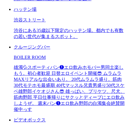
ハッテン場
渋谷ストリート
渋谷にある35歳以下限定のハッテン場。都内でも有数
の若い世代が集まるスポット。
クルージングバー
BOILER ROOM
雄濁💦スポーティパン❶エロ飲みホモバー男同士楽し
もう。初心者歓迎 日替エロイベント開催😎 ムラムラ
MAXリアルな出会いあり。 20代ムラムラ盛り。筋肉
30代モテホモ最盛期 40代マッスル兄貴男盛り50代スケ
ベ雄野郎イケオジさん😎 雄っぱい、プリケツ、尺犬、
筋肉野郎 平日仕事帰りにサクッとディープにエロ飲み
しようぜ。 週末パン❶エロ飲み野郎の白濁集会絶賛開
催中っす
ビデオボックス