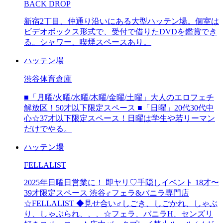
BACK DROP
新宿2丁目、仲通り沿いにある大型ハッテン場。個室は
ビデオボックス形式で、受付で借りたDVDを鑑賞でき
る。シャワー、喫煙スペースあり。
ハッテン場
渋谷体育倉庫
■「月曜/火曜/水曜/木曜/金曜/土曜」大人のエロフェチ
解放区！50才以下限定スペース ■「日曜」20代30代中
心☆37才以下限定スペース！日曜は学生や若リーマン
だけでやる。
ハッテン場
FELLALIST
2025年日曜日営業に！ 即ヤリ♡手隠しイベント 18才〜
39才限定スペース 渋谷♂フェラ&バニラ専門店
☆FELLALIST ◆見せ合い♂しごき、しごかれ、しゃぶ
り、しゃぶられ、、、☆フェラ、バニラH、センズリ