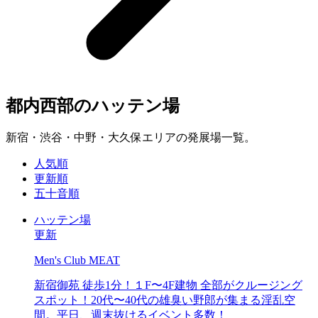
都内西部のハッテン場
新宿・渋谷・中野・大久保エリアの発展場一覧。
人気順
更新順
五十音順
ハッテン場
更新
Men's Club MEAT
新宿御苑 徒歩1分！１F〜4F建物 全部がクルージング
スポット！20代〜40代の雄臭い野郎が集まる淫乱空
間。平日、週末抜けるイベント多数！