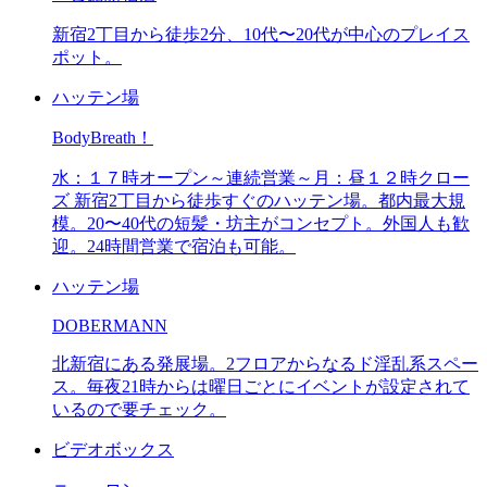
新宿2丁目から徒歩2分、10代〜20代が中心のプレイス
ポット。
ハッテン場
BodyBreath！
水：１７時オープン～連続営業～月：昼１２時クロー
ズ 新宿2丁目から徒歩すぐのハッテン場。都内最大規
模。20〜40代の短髪・坊主がコンセプト。外国人も歓
迎。24時間営業で宿泊も可能。
ハッテン場
DOBERMANN
北新宿にある発展場。2フロアからなるド淫乱系スペー
ス。毎夜21時からは曜日ごとにイベントが設定されて
いるので要チェック。
ビデオボックス