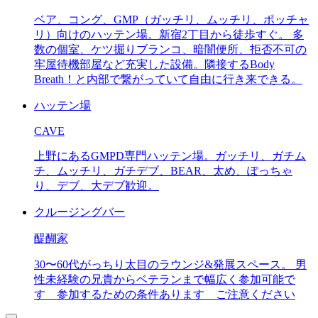
ベア、コング、GMP（ガッチリ、ムッチリ、ポッチャ
リ）向けのハッテン場。新宿2丁目から徒歩すぐ。 多
数の個室、ケツ掘りブランコ、暗闇便所、拒否不可の
牢屋待機部屋など充実した設備。隣接するBody
Breath！と内部で繋がっていて自由に行き来できる。
ハッテン場
CAVE
上野にあるGMPD専門ハッテン場。ガッチリ、ガチム
チ、ムッチリ、ガチデブ、BEAR、太め、ぽっちゃ
り、デブ、大デブ歓迎。
クルージングバー
醍醐家
30〜60代がっちり太目のラウンジ&発展スペース。 男
性未経験の兄貴からベテランまで幅広く参加可能で
す 参加するための条件あります ご注意ください