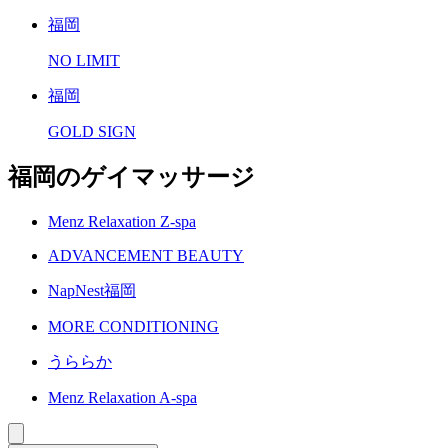
福岡
NO LIMIT
福岡
GOLD SIGN
福岡のゲイマッサージ
Menz Relaxation Z-spa
ADVANCEMENT BEAUTY
NapNest福岡
MORE CONDITIONING
うららか
Menz Relaxation A-spa