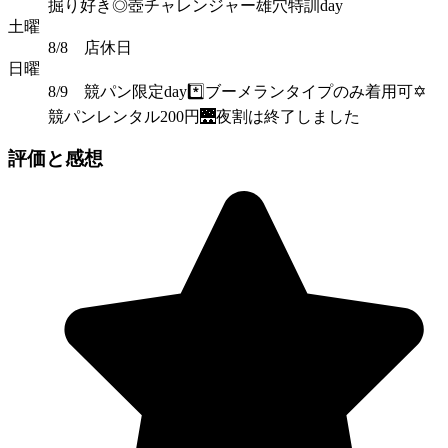
掘り好き◎壺チャレンジャー雄穴特訓day
土曜
8/8 店休日
日曜
8/9 競パン限定day*️⃣ブーメランタイプのみ着用可✡️
競パンレンタル200円🌉夜割は終了しました
評価と感想