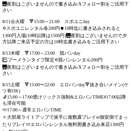
🌉夜割はございませんので書き込み/Xフォロー割をご活用下
さい
8/11㊗️火曜 🔻15:00～21:00 スポユニday
✡️スポユニレンタル各200円⏹️10時迄に書き込みされると
1300円入場(10時以降は1500円)🌉夜割はございませんので夕
方以降ご来店予定の方は10時迄書き込みをご活用下さい
8/13木曜 🔻17:00～23:00 競パンday
*️⃣ブーメランタイプ限定✡️競パンレンタル200円
🌉夜割はございませんので書き込み/Xフォロー割をご活用下
さい
8/15土曜 🔻15:00〜22:00 エロパンday🔻抜き合いメイン(ケ
ツ有OK)
🧦15:00～17:00透けソックス強制&エロパンTIME#17:00以降
も滞在可能
🩲17:00～通常エロパンTIME
🔅大部屋ライトアップで派手に複数露プレイor個室側でまっ
たりプレイ🩲エロパンレンタル無料🈹書き込み来店1300円