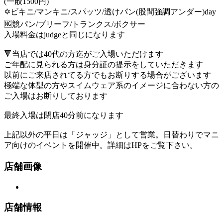
(一般1500円)
✡️ビキニ/マンキニ/スパッツ/透けパン(股間強調アンダー)day
🆖競パン/ブリーフ/トランクス/ボクサー
入場料金はjudgeと同じになります
🔻当店では40代の方迄がご入場いただけます
ご年配に見られる方は身分証の提示をしていただきます
以前にご来店されてる方でもお断りする場合がございます
極端な体型の方やスイムウェア系のイメージに合わない方の
ご入場はお断りしております
最終入場は閉店40分前になります
上記以外の平日は「ジャッジ」として営業。日替わりでマニ
ア向けのイベントを開催中。詳細はHPをご覧下さい。
店舗画像
店舗情報