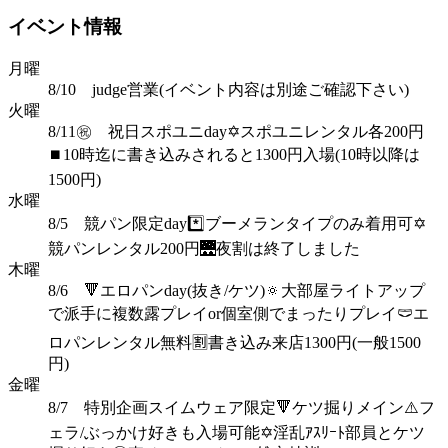
イベント情報
月曜
8/10 judge営業(イベント内容は別途ご確認下さい)
火曜
8/11㊗️ 祝日スポユニday✡️スポユニレンタル各200円
⏹️10時迄に書き込みされると1300円入場(10時以降は
1500円)
水曜
8/5 競パン限定day*️⃣ブーメランタイプのみ着用可✡️
競パンレンタル200円🌉夜割は終了しました
木曜
8/6 🔻エロパンday(抜き/ケツ)🔅大部屋ライトアップ
で派手に複数露プレイor個室側でまったりプレイ🩲エ
ロパンレンタル無料🈹書き込み来店1300円(一般1500
円)
金曜
8/7 特別企画スイムウェア限定🔻ケツ掘りメイン⚠️フ
ェラ/ぶっかけ好きも入場可能✡️淫乱ｱｽﾘｰﾄ部員とケツ