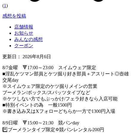
(
1
)
感想を投稿
店舗情報
お知らせ
みんなの感想
クーポン
更新日：
2026年8月6日
8/7金曜 🔻17:00～23:00 スイムウェア限定
■淫乱ケツマン部員とケツ掘り好き部員＋アスリート◎壺雄
交尾day
※スイムウェア限定のケツ掘りメインの営業
ブーメラン/ボックス/スパッツタイプなど
※ケツしない方でもぶっかけ/フェラ好きなら入店可能
■特別イベントの為 一般1500円
※書き込み又はXフォローどちらか一方で1300円入場
8/9日曜 🔻15:00～21:30 競パンday
*️⃣ブーメランタイプ限定✡️競パンレンタル200円