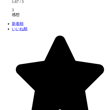
1.67
/ 3
3
感想
新着順
いいね順